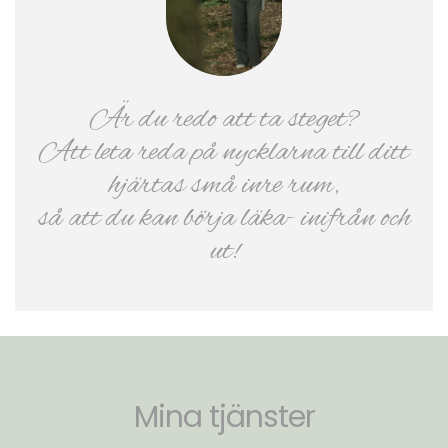
Är du redo att ta steget?
Att leta reda på nycklarna till ditt
hjärtas små inre rum,
så att du kan börja läka- inifrån och
ut!
Mina tjänster